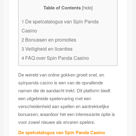
Table of Contents
[
hide
]
De spelcatalogus van Spin Panda
1
Casino
Bonussen en promoties
2
Veiligheid en licenties
3
FAQ over Spin Panda Casino
4
De wereld van online gokken groeit snel, en
spinpanda casino
is een van de opvallende
namen die de aandacht trekt. Dit platform biedt
een uitgebreide spelervaring met een
verscheidenheid aan spellen en aantrekkelijke
bonussen, waardoor het een interessante optie is
voor zowel nieuwe als ervaren spelers.
De spelcatalogus van Spin Panda Casino