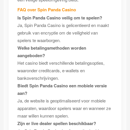
FAQ over Spin Panda Casino
Is Spin Panda Casino veilig om te spelen?
Ja, Spin Panda Casino is gelicentieerd en maakt
gebruik van encryptie om de veiligheid van
spelers te waarborgen.
Welke betalingsmethoden worden
aangeboden?
Het casino biedt verschillende betalingsopties,
waaronder creditcards, e-wallets en
bankoverschrijvingen.
Biedt Spin Panda Casino een mobiele versie
aan?
Ja, de website is geoptimaliseerd voor mobiele
apparaten, waardoor spelers waar en wanneer ze
maar willen kunnen spelen.
Zijn er live dealer spellen beschikbaar?