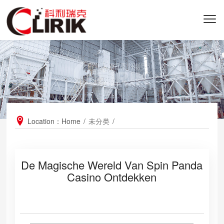
Location：
Home
/
未分类
/
De Magische Wereld Van Spin Panda Casino Ontdekken
De Magische Wereld Van Spin Panda
Casino Ontdekken