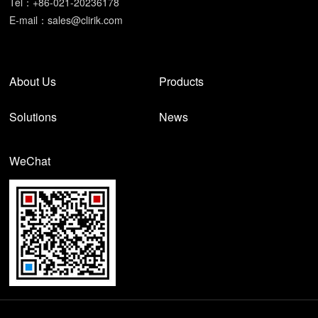
Tel：+86-021-20236178
E-mail：
sales@clirik.com
About Us
Products
Solutions
News
WeChat