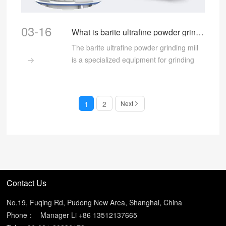
03-16
What is barite ultrafine powder grinding mill?
The barite ultrafine powder grinding mill
is a specialized equipment for grinding

barite into ultrafine powder
1
2
Next
Contact Us
No.19, Fuqing Rd, Pudong New Area, Shanghai, China
Phone：
Manager Li +86 13512137665