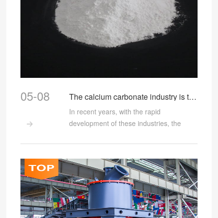
整，还能提高纸张的白度和不透明度。在
纺织行业，它能作为纺织填料，改善织物
的性能。这些行业对重晶石粉的需求稳
定，磨粉机为满足其需求持续发力。 再看
看 2025 年的相关粉体行业，那发展态势可
是一片大好。全球粉体行业市场规模预计
突破 4500 亿美元，亚太地区贡献率达到
62%，中国粉体产业规模占据全球份额的
05-08
The calcium carbonate industry is transforming —— Clirik CLUM series ultrafine vertical mill
48% 。在这样的大环境下，重晶石磨粉机
市场前景十分广阔。一方面，随着各行业
In recent years, with the rapid
不断发展，对重晶石粉的需求持续增长，
development of these industries, the

这直接带动了磨粉机的市场需求。像新能
demand for calcium carbonate is also
源、电子等新兴行业崛起，对重晶石粉在
further increasing.
一些特殊领域的应用研究不断深入，潜在
需求巨大。另一方面，不断进行技术创
新，其重晶石磨粉机在生产效率、能耗控
制、产品细度调节等方面不断优化升级。
新型磨粉机不仅产量更高，能耗还更低，
符合当下节能减排的趋势，能为企业降低