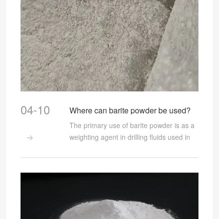
剂，能增加泥浆的密度，防止井喷等事故
发生。的重晶石磨粉机可以精准地把重晶
石加工成符合钻井要求细度的粉末，让泥
浆性能更稳定。据了解，在石油钻井行
业，80% – 90% 的重晶石粉都被用作泥浆
加重剂，这对磨粉机的产量和质量要求可
高了，的设备恰恰能满足这些需求。 化工
行业也离不开它。重晶石粉可以用来制作
立德粉，这是一种常用的白色颜料，在涂
04-10
料、塑料、橡胶等产品生产中广泛使用。
Where can barite powder be used?
重晶石磨粉机生产出来的细粉，粒度均
The primary use of barite powder is as a
匀，能保证立德粉的高品质。而且，在一
weighting agent in drilling fluids used in

些化工产品的生产过程中，对重晶石粉的
oil and gas exploration and production.
细度和纯度要求极为严格，磨粉机凭借先
进技术，能让加工出的重晶石粉达到相应
标准，助力化工企业生产出更优质的产
品。 造纸和纺织行业也有重晶石磨粉机的
用武之地。在造纸时，重晶石粉可以作为
填料添加到纸张中，让纸张更光滑、平