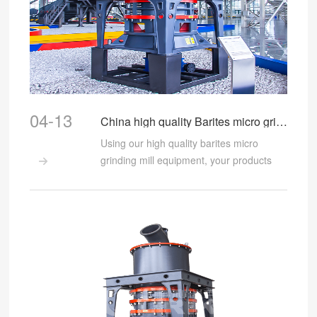
生产成本，在市场竞争中优势明显。 总的
来说，重晶石磨粉机凭借其在众多应用领
域的出色表现，以及面对 2025 年粉体行业
良好发展态势的适应性，未来市场前景十
分光明，有望在各行业需求增长和自身技
术进步的推动下，创造更大的市场价值。
04-13
如果您还有不理解或者困惑的地方，欢迎
China high quality Barites micro grinding mill equipment for barites powder process
拨打18916962723进行进一步咨询。
Using our high quality barites micro
grinding mill equipment, your products

will have high brightness, rub-durable,
anti-collision, high strength durable,
absorb radiation.