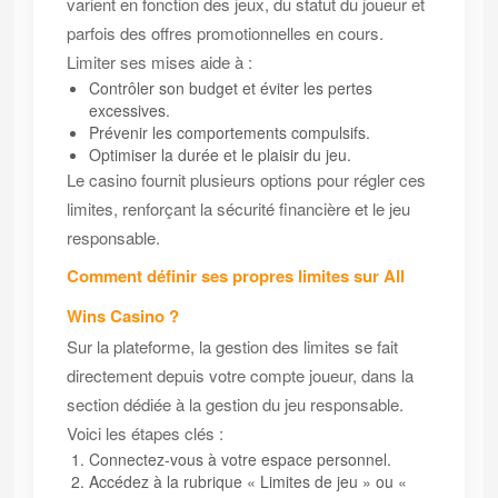
varient en fonction des jeux, du statut du joueur et
parfois des offres promotionnelles en cours.
Limiter ses mises aide à :
Contrôler son budget et éviter les pertes
excessives.
Prévenir les comportements compulsifs.
Optimiser la durée et le plaisir du jeu.
Le casino fournit plusieurs options pour régler ces
limites, renforçant la sécurité financière et le jeu
responsable.
Comment définir ses propres limites sur All
Wins Casino ?
Sur la plateforme, la gestion des limites se fait
directement depuis votre compte joueur, dans la
section dédiée à la gestion du jeu responsable.
Voici les étapes clés :
Connectez-vous à votre espace personnel.
Accédez à la rubrique « Limites de jeu » ou «