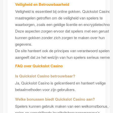
Veiligheid en Betrouwbaarheid
Veiligheid is essentieel bij online gokken. Quickslot Casino 
maatregelen getroffen om de veiligheid van spelers te
waarborgen, zoals een geldige licentie en encryptietechnolo
Deze aspecten zorgen ervoor dat spelers met een gerust ha
kunnen gokken zonder zich zorgen te maken over hun
gegevens.
De site hanteert ook de principes van verantwoord spelen, 
aangeeft dat ze het welzijn van hun spelers serieus nemen.
FAQ over Quickslot Casino
Is Quickslot Casino betrouwbaar?
Ja, Quickslot Casino is gelicentieerd en hanteert veilige
betaalmethoden voor zijn gebruikers.
Welke bonussen biedt Quickslot Casino aan?
Spelers kunnen gebruik maken van een welkomstbonus, gr
spins en verschillende loyaliteitsbonusprogramma’s.