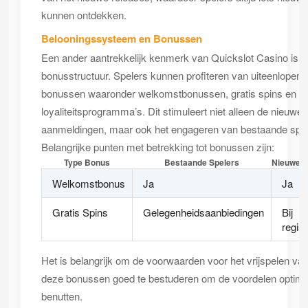
kunnen ontdekken.
Belooningssysteem en Bonussen
Een ander aantrekkelijk kenmerk van Quickslot Casino is d
bonusstructuur. Spelers kunnen profiteren van uiteenlopen
bonussen waaronder welkomstbonussen, gratis spins en
loyaliteitsprogramma’s. Dit stimuleert niet alleen de nieuwe
aanmeldingen, maar ook het engageren van bestaande spel
Belangrijke punten met betrekking tot bonussen zijn:
Type Bonus
Bestaande Spelers
Nieuwe S
Welkomstbonus
Ja
Ja
Gratis Spins
Gelegenheidsaanbiedingen
Bij
regist
Het is belangrijk om de voorwaarden voor het vrijspelen va
deze bonussen goed te bestuderen om de voordelen optima
benutten.