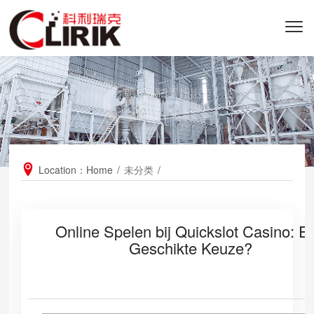
Location：
Home
/
未分类
/
Online Spelen bij Quickslot Casino: Een Geschikte Keuze?
Online Spelen bij Quickslot Casino: E
Geschikte Keuze?