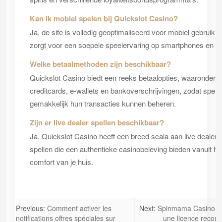
Kan ik mobiel spelen bij Quickslot Casino?
Ja, de site is volledig geoptimaliseerd voor mobiel gebruik, 
zorgt voor een soepele speelervaring op smartphones en ta
Welke betaalmethoden zijn beschikbaar?
Quickslot Casino biedt een reeks betaalopties, waaronder
creditcards, e-wallets en bankoverschrijvingen, zodat spele
gemakkelijk hun transacties kunnen beheren.
Zijn er live dealer spellen beschikbaar?
Ja, Quickslot Casino heeft een breed scala aan live dealer
spellen die een authentieke casinobeleving bieden vanuit he
comfort van je huis.
Previous:
Comment activer les
Next:
Spinmama Casino po
notifications offres spéciales sur
une licence reconn