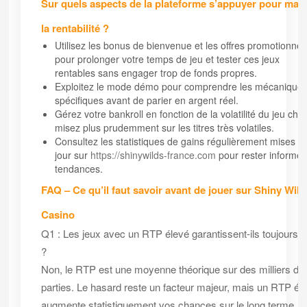
Sur quels aspects de la plateforme s’appuyer pour max
la rentabilité ?
Utilisez les bonus de bienvenue et les offres promotionnel
pour prolonger votre temps de jeu et tester ces jeux
rentables sans engager trop de fonds propres.
Exploitez le mode démo pour comprendre les mécanique
spécifiques avant de parier en argent réel.
Gérez votre bankroll en fonction de la volatilité du jeu chois
misez plus prudemment sur les titres très volatiles.
Consultez les statistiques de gains régulièrement mises à
jour sur
https://shinywilds-france.com
pour rester informé
tendances.
FAQ – Ce qu’il faut savoir avant de jouer sur Shiny Wild
Casino
Q1 : Les jeux avec un RTP élevé garantissent-ils toujours u
?
Non, le RTP est une moyenne théorique sur des milliers de
parties. Le hasard reste un facteur majeur, mais un RTP él
augmente statistiquement vos chances sur le long terme.