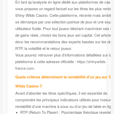
En tant qu’analyste en ligne dédié aux plateformes de casino
vous propose un regard factuel sur les titres les plus rentab
Shiny Wilds Casino. Cette plateforme, récente mais ambiti
se démarque par une sélection pointue de jeux et une expé
utilisateur fluide. Pour tout joueur désirant maximiser ses 
de gains réels, choisir les bons jeux est capital. Cet article 
donc les recommandations des experts basées sur les do
RTP, la volatilité et le retour joueur.
Vous pouvez retrouver plus d’informations détaillées sur la
plateforme à cette adresse officielle :
https://shinywilds-
france.com
.
Quels critères déterminent la rentabilité d’un jeu sur Sh
Wilds Casino ?
Avant d’aborder les titres spécifiques, il est essentiel de
comprendre les principaux indicateurs utilisés pour mesurer
rentabilité d’une machine à sous ou d’un jeu de table en ligne
RTP (Return To Player) : Pourcentage théorique reversé 