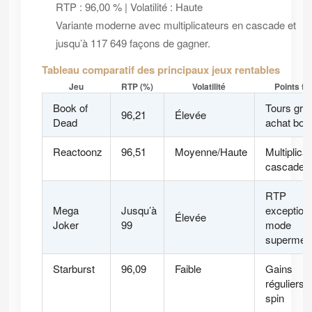
RTP : 96,00 % | Volatilité : Haute
Variante moderne avec multiplicateurs en cascade et
jusqu’à 117 649 façons de gagner.
Tableau comparatif des principaux jeux rentables
Jeu
RTP (%)
Volatilité
Points fo
Book of
Tours grat
96,21
Élevée
Dead
achat bon
Reactoonz
96,51
Moyenne/Haute
Multiplica
cascades
RTP
Mega
Jusqu’à
exceptionn
Élevée
Joker
99
mode
supermet
Starburst
96,09
Faible
Gains
réguliers, 
spin