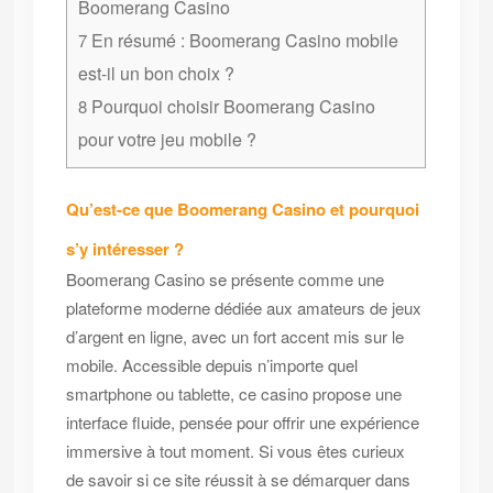
Boomerang Casino
En résumé : Boomerang Casino mobile
7
est-il un bon choix ?
Pourquoi choisir Boomerang Casino
8
pour votre jeu mobile ?
Qu’est-ce que Boomerang Casino et pourquoi
s’y intéresser ?
Boomerang Casino se présente comme une
plateforme moderne dédiée aux amateurs de jeux
d’argent en ligne, avec un fort accent mis sur le
mobile. Accessible depuis n’importe quel
smartphone ou tablette, ce casino propose une
interface fluide, pensée pour offrir une expérience
immersive à tout moment. Si vous êtes curieux
de savoir si ce site réussit à se démarquer dans