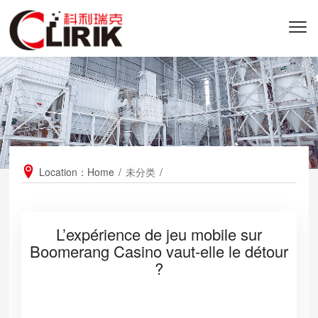
Location：
Home
/
未分类
/
L’expérience de jeu mobile sur Boomerang Casino vaut-elle
le détour ?
L’expérience de jeu mobile sur
Boomerang Casino vaut-elle le détour
?