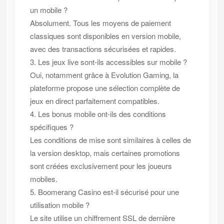
un mobile ?
Absolument. Tous les moyens de paiement
classiques sont disponibles en version mobile,
avec des transactions sécurisées et rapides.
3. Les jeux live sont-ils accessibles sur mobile ?
Oui, notamment grâce à Evolution Gaming, la
plateforme propose une sélection complète de
jeux en direct parfaitement compatibles.
4. Les bonus mobile ont-ils des conditions
spécifiques ?
Les conditions de mise sont similaires à celles de
la version desktop, mais certaines promotions
sont créées exclusivement pour les joueurs
mobiles.
5. Boomerang Casino est-il sécurisé pour une
utilisation mobile ?
Le site utilise un chiffrement SSL de dernière