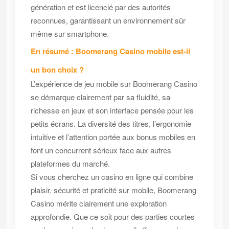
génération et est licencié par des autorités
reconnues, garantissant un environnement sûr
même sur smartphone.
En résumé : Boomerang Casino mobile est-il
un bon choix ?
L’expérience de jeu mobile sur Boomerang Casino
se démarque clairement par sa fluidité, sa
richesse en jeux et son interface pensée pour les
petits écrans. La diversité des titres, l’ergonomie
intuitive et l’attention portée aux bonus mobiles en
font un concurrent sérieux face aux autres
plateformes du marché.
Si vous cherchez un casino en ligne qui combine
plaisir, sécurité et praticité sur mobile, Boomerang
Casino mérite clairement une exploration
approfondie. Que ce soit pour des parties courtes