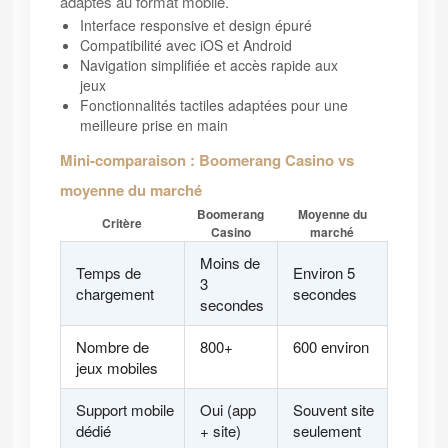
adaptés au format mobile.
Interface responsive et design épuré
Compatibilité avec iOS et Android
Navigation simplifiée et accès rapide aux
jeux
Fonctionnalités tactiles adaptées pour une
meilleure prise en main
Mini-comparaison : Boomerang Casino vs
moyenne du marché
Boomerang
Moyenne du
Critère
Casino
marché
Moins de
Temps de
Environ 5
3
chargement
secondes
secondes
Nombre de
800+
600 environ
jeux mobiles
Support mobile
Oui (app
Souvent site
dédié
+ site)
seulement